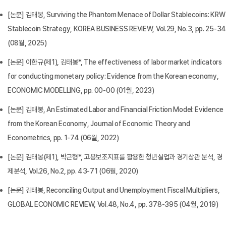
[논문] 김태봉, Surviving the Phantom Menace of Dollar Stablecoins: KRW
Stablecoin Strategy, KOREA BUSINESS REVIEW, Vol.29, No.3, pp. 25-34
(08월, 2025)
[논문] 이한규(제1), 김태봉*, The effectiveness of labor market indicators
for conducting monetary policy: Evidence from the Korean economy,
ECONOMIC MODELLING, pp. 00-00 (01월, 2023)
[논문] 김태봉, An Estimated Labor and Financial Friction Model: Evidence
from the Korean Economy, Journal of Economic Theory and
Econometrics, pp. 1-74 (06월, 2022)
[논문] 김태봉(제1), 박근형*, 고용보조지표를 활용한 청년실업과 경기상관 분석, 경
제분석, Vol.26, No.2, pp. 43-71 (06월, 2020)
[논문] 김태봉, Reconciling Output and Unemployment Fiscal Multipliers,
GLOBAL ECONOMIC REVIEW, Vol.48, No.4, pp. 378-395 (04월, 2019)