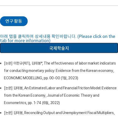
연구활동
아래 탭을 클릭하여 상세내용 확인바랍니다. (Please click on the
tab for more information)
국제학술지
[논문] 이한규(제1), 김태봉*, The effectiveness of labor market indicators
for conducting monetary policy: Evidence from the Korean economy,
ECONOMIC MODELLING, pp. 00-00 (1월, 2023)
[논문] 김태봉, An Estimated Labor and Financial Friction Model: Evidence
from the Korean Economy, Journal of Economic Theory and
Econometrics, pp. 1-74 (6월, 2022)
[논문] 김태봉, Reconciling Output and Unemployment Fiscal Multipliers,