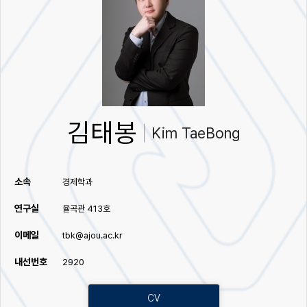
김태봉
Kim TaeBong
소속
경제학과
연구실
율곡관 413호
이메일
tbk@ajou.ac.kr
내선번호
2920
CV