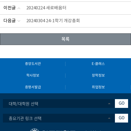
이전글
20240224 새로배움터
다음글
20240304 24-1학기 개강총회
목록
중앙도서관
E-클래스
학사정보
장학정보
증명서발급
취업정보
대학/대학원 선택
GO
중요기관 링크 선택
GO