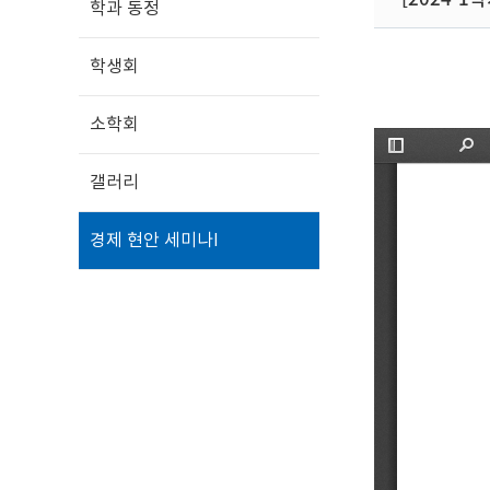
학과 동정
학생회
소학회
갤러리
경제 현안 세미나Ⅰ